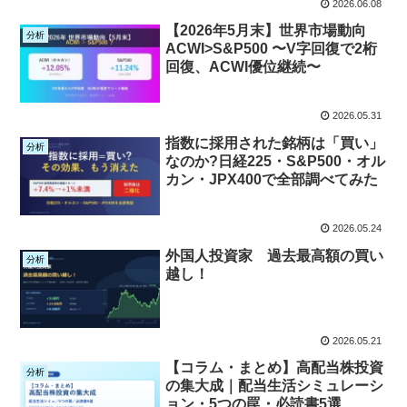
2026.06.08
【2026年5月末】世界市場動向
分析
ACWI>S&P500 〜V字回復で2桁
回復、ACWI優位継続〜
2026.05.31
指数に採用された銘柄は「買い」
分析
なのか?日経225・S&P500・オル
カン・JPX400で全部調べてみた
2026.05.24
外国人投資家 過去最高額の買い
分析
越し！
2026.05.21
【コラム・まとめ】高配当株投資
分析
の集大成｜配当生活シミュレーシ
ョン・5つの罠・必読書5選