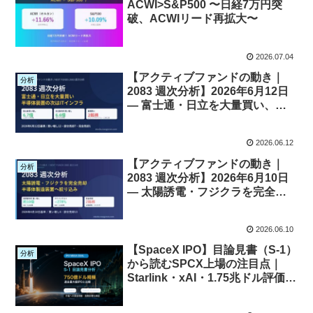
ACWI>S&P500 〜日経7万円突
破、ACWIリード再拡大〜
2026.07.04
【アクティブファンドの動き｜
分析
2083 週次分析】2026年6月12日
— 富士通・日立を大量買い、半
導体装置の次はITインフラ
2026.06.12
【アクティブファンドの動き｜
分析
2083 週次分析】2026年6月10日
— 太陽誘電・フジクラを完全売
却、半導体製造装置へ絞り込み
2026.06.10
【SpaceX IPO】目論見書（S-1）
分析
から読むSPCX上場の注目点｜
Starlink・xAI・1.75兆ドル評価を
どう見るか